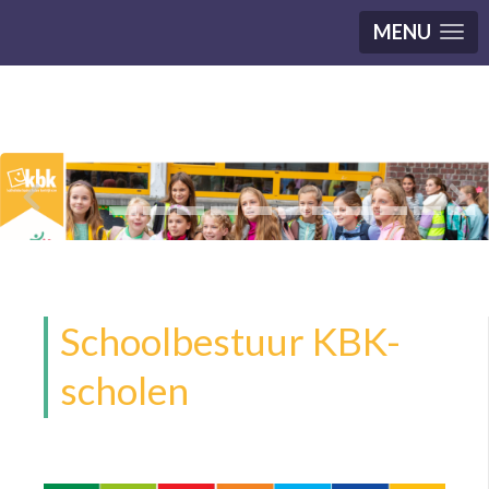
MENU
Schoolbestuur KBK-
scholen