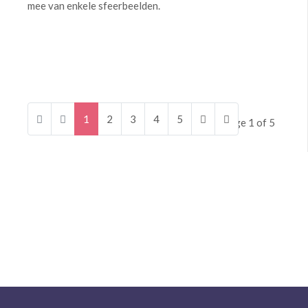
mee van enkele sfeerbeelden.
1
2
3
4
5
Page 1 of 5