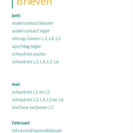
Brieven
juni:
oudercontact kleuter
oudercontact lager
uitstap Gavers L3, L4, L5
sportdag lager
schoolreis peuter
schoolreis L3, L4, L5, L6
mei:
schoolreis L1 en L2
schoolreis L3, L4, L5 en L6
testfase eetjemee L5
februari:
infoavond kasteelklassen